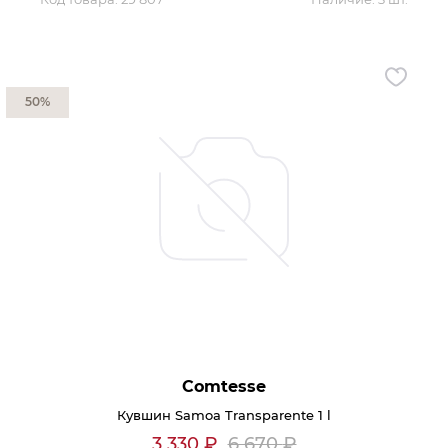
50%
Comtesse
Кувшин Samoa Transparente 1 l
3 330
₽
6 670
₽