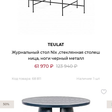
TEULAT
Журнальный стол Nix ,стеклянная столеш
ница, ноги черный металл
61 970
₽
123 940
₽
Код товара:
68 811
Наличие:
1 шт.
50%
Мягкая мебель