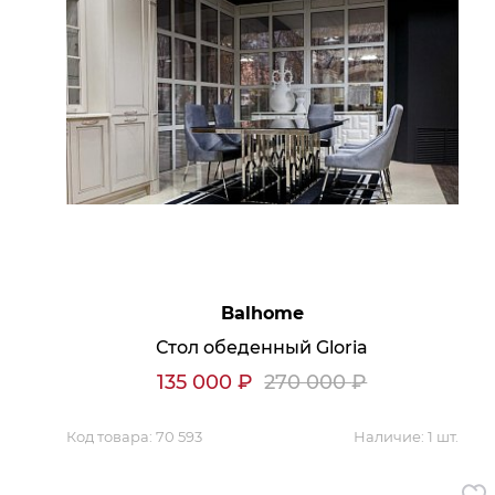
Кухня
Спальня
Детская
Прихожая
Кабинет
Мебель
Кровати
Balhome
Как купить
Стол обеденный Gloria
Доставка
135 000
₽
270 000
₽
Оплата
Вопросы и ответы
Код товара:
70 593
Наличие:
1 шт.