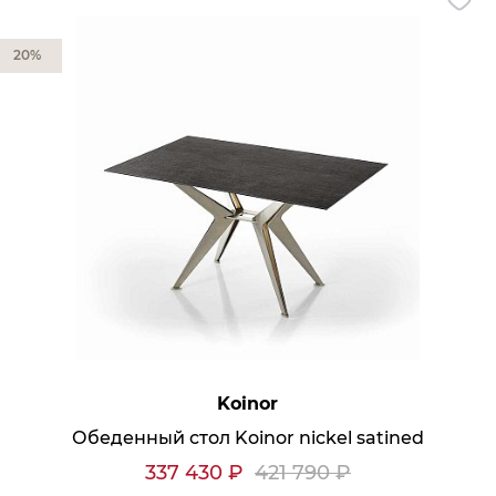
20%
Koinor
Обеденный стол Koinor nickel satined
337 430
₽
421 790
₽