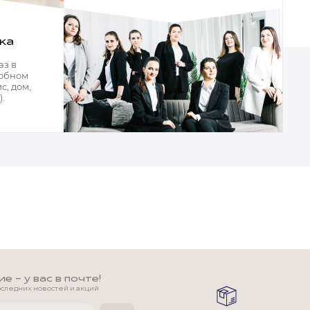
ка
аз в
добном
с, дом,
.
 - у вас в почте!
оследних новостей и акций