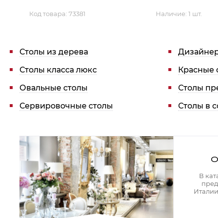
Код товара:
73381
Наличие:
1 шт.
Столы из дерева
Дизайнер
Столы класса люкс
Красные 
Овальные столы
Столы пр
Сервировочные столы
Столы в 
О
В кат
пред
Италии 