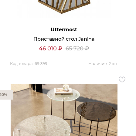
Uttermost
Приставной стол Janina
46 010
₽
65 720
₽
Код товара:
69 399
Наличие:
2 шт.
20%