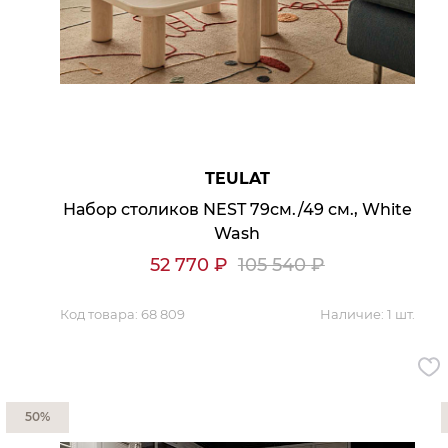
Кресла офисные
Столы офисные
Столы
Стулья
Свет
Бра
Люстры
Настольные лампы
TEULAT
Плафоны и абажуры для настольных ламп
Подсветки картин
Набор столиков NEST 79см./49 см., White
Светильники
Wash
Технический свет
Точечные светильники
52 770
₽
105 540
₽
Торшеры
Акции
Код товара:
68 809
Наличие:
1 шт.
Бренды
50%
Гостиная