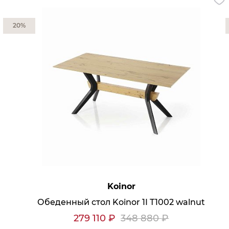
Обратная связь
20%
Koinor
Обеденный стол Koinor 1I T1002 walnut
279 110
₽
348 880
₽