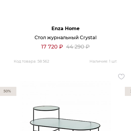
Enza Home
Стол журнальный Crystal
17 720
₽
44 290
₽
Код товара:
58 562
Наличие:
1 шт.
50%