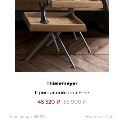
Thielemeyer
Приставной стол Free
х данных
45 520
₽
56 900
₽
Код товара:
68 352
Наличие:
2 шт.