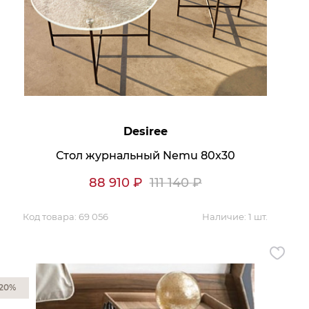
Desiree
Стол журнальный Nemu 80x30
88 910
₽
111 140
₽
Код товара:
69 056
Наличие:
1 шт.
20%